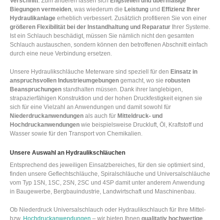
Verschnitt
. Zum anderen lassen sich
Engstellen und übermäßige
Biegungen vermeiden
, was wiederum die
Leistung
und
Effizienz Ihrer
Hydraulikanlage
erheblich verbessert. Zusätzlich profitieren Sie von einer
größeren Flexibilität bei der Instandhaltung und Reparatur
Ihrer Systeme.
Ist ein Schlauch beschädigt, müssen Sie nämlich nicht den gesamten
Schlauch austauschen, sondern können den betroffenen Abschnitt einfach
durch eine neue Verbindung ersetzen.
Unsere Hydraulikschläuche Meterware sind speziell für den
Einsatz in
anspruchsvollen Industrieumgebungen
gemacht, wo sie
robusten
Beanspruchungen
standhalten müssen. Dank ihrer langlebigen,
strapazierfähigen Konstruktion und der hohen Druckfestigkeit eignen sie
sich für eine Vielzahl an Anwendungen und damit sowohl für
Niederdruckanwendungen
als auch für
Mitteldruck- und
Hochdruckanwendungen
wie beispielsweise Druckluft, Öl, Kraftstoff und
Wasser sowie für den Transport von Chemikalien.
Unsere Auswahl an Hydraulikschläuchen
Entsprechend des jeweiligen Einsatzbereiches, für den sie optimiert sind,
finden unsere Geflechtschläuche, Spiralschläuche und Universalschläuche
vom Typ 1SN, 1SC, 2SN, 2SC und 4SP damit unter anderem Anwendung
in Baugewerbe, Bergbauindustrie, Landwirtschaft und Maschinenbau.
Ob Niederdruck Universalschlauch oder Hydraulikschlauch für Ihre Mittel-
bzw.
Hochdruckanwendungen
– wir bieten Ihnen
qualitativ hochwertige