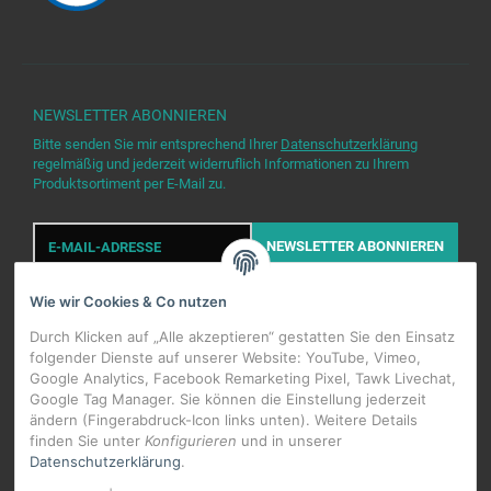
NEWSLETTER
ABONNIEREN
Bitte senden Sie mir entsprechend Ihrer
Datenschutzerklärung
regelmäßig und jederzeit widerruflich Informationen zu Ihrem
Produktsortiment per E-Mail zu.
E-
Mail-
NEWSLETTER
ABONNIEREN
Adresse
Wie wir Cookies & Co nutzen
Durch Klicken auf „Alle akzeptieren“ gestatten Sie den Einsatz
folgender Dienste auf unserer Website: YouTube, Vimeo,
Google Analytics, Facebook Remarketing Pixel, Tawk Livechat,
Google Tag Manager. Sie können die Einstellung jederzeit
WIDERRUFSBUTTON
ändern (Fingerabdruck-Icon links unten). Weitere Details
finden Sie unter
Konfigurieren
und in unserer
Datenschutzerklärung
.
*
Alle Preise inkl. gesetzlicher USt., zzgl.
Versand