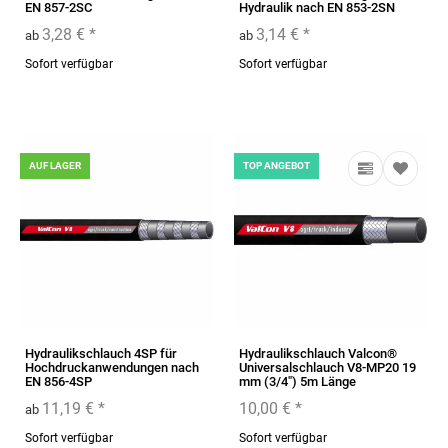
EN 857-2SC
Hydraulik nach EN 853-2SN
3,28 €
*
3,14 €
*
ab
ab
Sofort verfügbar
Sofort verfügbar
AUF LAGER
TOP ANGEBOT
Hydraulikschlauch 4SP für
Hydraulikschlauch Valcon®
Hochdruckanwendungen nach
Universalschlauch V8-MP20 19
EN 856-4SP
mm (3/4") 5m Länge
11,19 €
*
10,00 €
*
ab
Sofort verfügbar
Sofort verfügbar