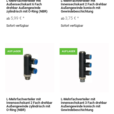
L-Mehrfachverteiler mit
L-Mehrfachverteiler mit
Außensechskant 6 Fach
Innensechskant 2 Fach drehbar
drehbar Außengewinde
Außengewinde konisch mit
zylindrisch mit O-Ring (NBR)
Gewindebeschichtung
5,99 €
*
3,75 €
*
ab
ab
Sofort verfügbar
Sofort verfügbar
AUF LAGER
AUF LAGER
L-Mehrfachverteiler mit
L-Mehrfachverteiler mit
Innensechskant 2 Fach drehbar
Innensechskant 3 Fach drehbar
Außengewinde zylindrisch mit
Außengewinde konisch mit
O-Ring (NBR)
Gewindebeschichtung