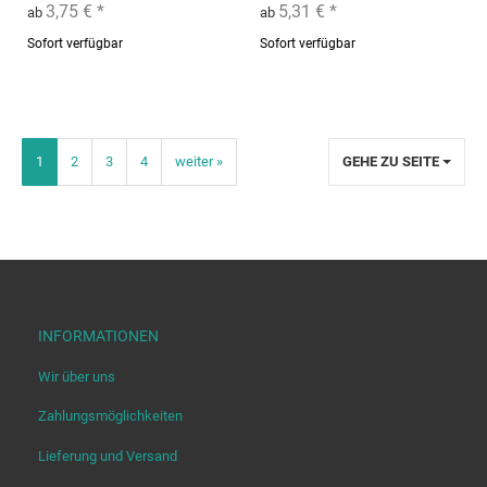
3,75 €
*
5,31 €
*
ab
ab
Sofort verfügbar
Sofort verfügbar
1
2
3
4
weiter »
GEHE ZU SEITE
INFORMATIONEN
Wir über uns
Zahlungsmöglichkeiten
Lieferung und Versand