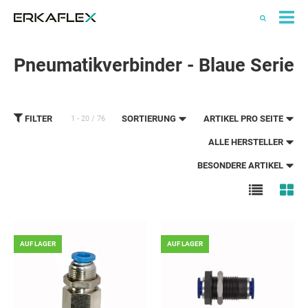
All
Ka
Pneumatikverbinder - Blaue Serie
FILTER
SORTIERUNG
ARTIKEL PRO SEITE
1 - 20 / 76
ALLE HERSTELLER
BESONDERE ARTIKEL
AUF LAGER
AUF LAGER