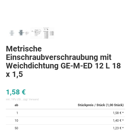
Metrische
Einschraubverschraubung mit
Weichdichtung GE-M-ED 12 L 18
x 1,5
1,58 €
inkl. 19% USt. , zzgl.
Versand
ab
Stückpreis / Stück (1,00 Stück)
1
1,58 €
*
10
1,40 €
*
50
1,23 €
*