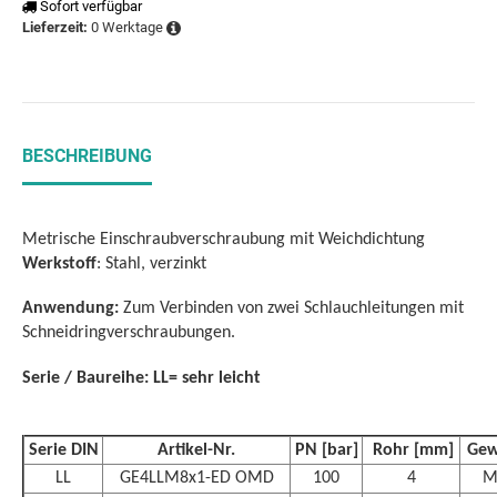
Sofort verfügbar
0 Werktage
Lieferzeit:
BESCHREIBUNG
Metrische Einschraubverschraubung mit Weichdichtung
Werkstoff
: Stahl, verzinkt
Anwendung:
Zum Verbinden von zwei Schlauchleitungen mit
Schneidringverschraubungen.
Serie / Baureihe: LL= sehr leicht
Serie DIN
Artikel-Nr.
PN [bar]
 Rohr [mm]
Gew
LL
GE4LLM8x1-ED OMD
100
4
M