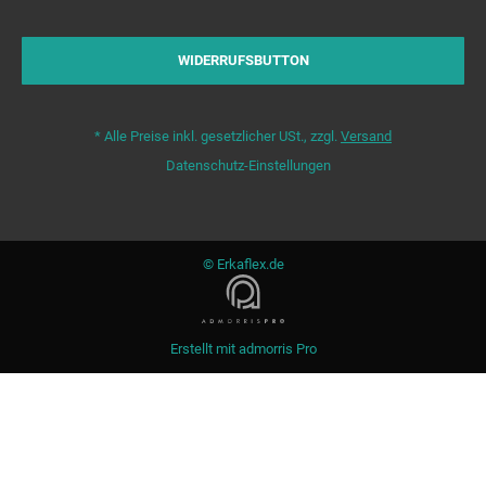
WIDERRUFSBUTTON
*
Alle Preise inkl. gesetzlicher USt., zzgl.
Versand
Datenschutz-Einstellungen
© Erkaflex.de
Erstellt mit
admorris Pro