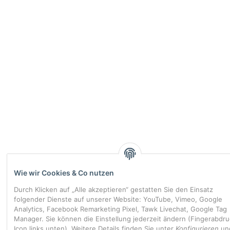
Wie wir Cookies & Co nutzen
Durch Klicken auf „Alle akzeptieren“ gestatten Sie den Einsatz
folgender Dienste auf unserer Website: YouTube, Vimeo, Google
Analytics, Facebook Remarketing Pixel, Tawk Livechat, Google Tag
Manager. Sie können die Einstellung jederzeit ändern (Fingerabdru
Icon links unten). Weitere Details finden Sie unter
Konfigurieren
und