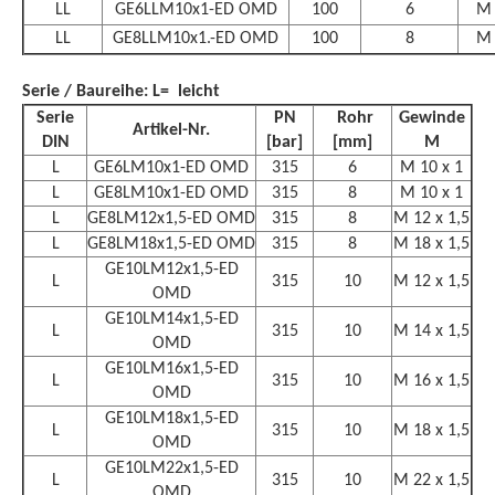
LL
GE6LLM10x1-ED OMD
100
6
M 
LL
GE8LLM10x1.-ED OMD
100
8
M 
Serie / Baureihe: L= leicht
Serie
PN
 Rohr
Gewinde
Artikel-Nr.
DIN
[bar]
[mm]
M
L
GE6LM10x1-ED OMD
315
6
M 10 x 1
L
GE8LM10x1-ED OMD
315
8
M 10 x 1
L
GE8LM12x1,5-ED OMD
315
8
M 12 x 1,5
L
GE8LM18x1,5-ED OMD
315
8
M 18 x 1,5
GE10LM12x1,5-ED
L
315
10
M 12 x 1,5
OMD
GE10LM14x1,5-ED
L
315
10
M 14 x 1,5
OMD
GE10LM16x1,5-ED
L
315
10
M 16 x 1,5
OMD
GE10LM18x1,5-ED
L
315
10
M 18 x 1,5
OMD
GE10LM22x1,5-ED
L
315
10
M 22 x 1,5
OMD