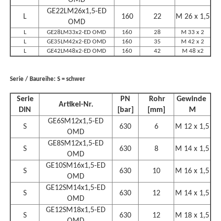
OMD
GE22LM26x1,5-ED
L
160
22
M 26 x 1,5
OMD
L
GE28LM33x2-ED OMD
160
28
M 33 x 2
L
GE35LM42x2-ED OMD
160
35
M 42 x 2
L
GE42LM48x2-ED OMD
160
42
M 48 x2
Serie / Baureihe: S = schwer
Serie
PN
 Rohr
Gewinde
Artikel-Nr.
DIN
[bar]
[mm]
M
GE6SM12x1,5-ED
S
630
6
M 12 x 1,5
OMD
GE8SM12x1,5-ED
S
630
8
M 14 x 1,5
OMD
GE10SM16x1,5-ED
S
630
10
M 16 x 1,5
OMD
GE12SM14x1,5-ED
S
630
12
M 14 x 1,5
OMD
GE12SM18x1,5-ED
S
630
12
M 18 x 1,5