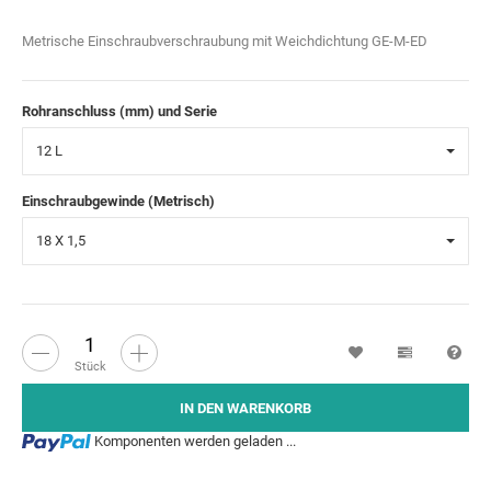
Metrische Einschraubverschraubung mit Weichdichtung GE-M-ED
Rohranschluss (mm) und Serie
12 L
Einschraubgewinde (Metrisch)
18 X 1,5
Wunschzettel
Vergleichsl
Fra
Stück
IN DEN WARENKORB
Loading...
Komponenten werden geladen ...