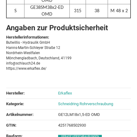
OMD
GE38SM38x2-ED
S
315
38
M 48 x 2
OMD
Angaben zur Produktsicherheit
Herstellerinformationen:
Butwillis - Hydraulik GmbH
Hanns-Martin-Schleyer Straße 12
Nordrhein-Westfalen
Mönchengladbach, Deutschland, 41199
info@schlauch24.de
https://www.erkaflex.de/
Hersteller:
Erkaflex
Kategorie:
Schneidring Rohrverschraubung
Artikelnummer:
GE12LM18x1,5-ED OMD
GTIN:
4251768502930
Bauform‍:
GERADE VERSCHRAUBUNGEN