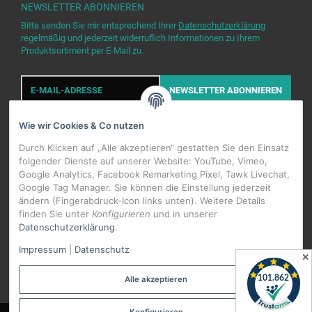
NEWSLETTER
ABONNIEREN
Bitte senden Sie mir entsprechend Ihrer
Datenschutzerklärung
regelmäßig und jederzeit widerruflich Informationen zu Ihrem
Produktsortiment per E-Mail zu.
E-
Mail-
NEWSLETTER
ABONNIEREN
Adresse
Wie wir Cookies & Co nutzen
Durch Klicken auf „Alle akzeptieren“ gestatten Sie den Einsatz
folgender Dienste auf unserer Website: YouTube, Vimeo,
Google Analytics, Facebook Remarketing Pixel, Tawk Livechat,
WIDERRUFSBUTTON
Google Tag Manager. Sie können die Einstellung jederzeit
ändern (Fingerabdruck-Icon links unten). Weitere Details
finden Sie unter
Konfigurieren
und in unserer
Datenschutzerklärung
.
*
Alle Preise inkl. gesetzlicher USt., zzgl.
Versand
Impressum
|
Datenschutz
Datenschutz-Einstellungen
✕
Alle akzeptieren