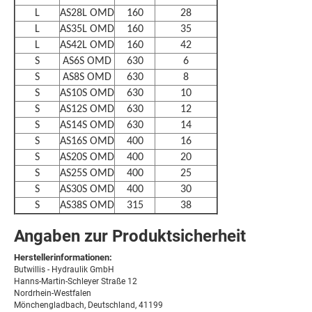
L
AS28L OMD
160
28
L
AS35L OMD
160
35
L
AS42L OMD
160
42
S
AS6S OMD
630
6
S
AS8S OMD
630
8
S
AS10S OMD
630
10
S
AS12S OMD
630
12
S
AS14S OMD
630
14
S
AS16S OMD
400
16
S
AS20S OMD
400
20
S
AS25S OMD
400
25
S
AS30S OMD
400
30
S
AS38S OMD
315
38
Angaben zur Produktsicherheit
Herstellerinformationen:
Butwillis - Hydraulik GmbH
Hanns-Martin-Schleyer Straße 12
Nordrhein-Westfalen
Mönchengladbach, Deutschland, 41199