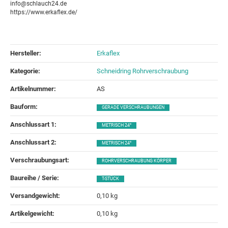
info@schlauch24.de
https://www.erkaflex.de/
Hersteller:
Erkaflex
Kategorie:
Schneidring Rohrverschraubung
Artikelnummer:
AS
Bauform‍:
GERADE VERSCHRAUBUNGEN
Anschlussart 1‍:
METRISCH 24°
Anschlussart 2‍:
METRISCH 24°
Verschraubungsart‍:
ROHRVERSCHRAUBUNG KÖRPER
Baureihe / Serie‍:
T-STÜCK
Versandgewicht‍:
0,10 kg
Artikelgewicht‍:
0,10
kg