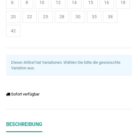
6
8
10
12
14
15
16
18
20
22
25
28
30
35
38
42
Dieser Artikel hat Variationen. Wählen Sie bitte die gewünschte
Variation aus.
Sofort verfügbar
BESCHREIBUNG