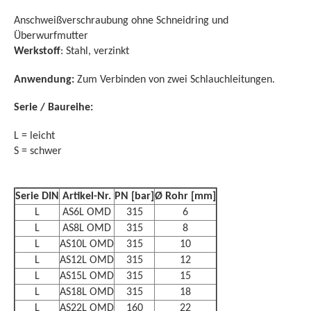
Anschweißverschraubung ohne Schneidring und
Überwurfmutter
Werkstoff
: Stahl, verzinkt
Anwendung:
Zum Verbinden von zwei Schlauchleitungen.
Serie / Baureihe:
L = leicht
S = schwer
Serie DIN
Artikel-Nr.
PN [bar]
Ø Rohr [mm]
L
AS6L OMD
315
6
L
AS8L OMD
315
8
L
AS10L OMD
315
10
L
AS12L OMD
315
12
L
AS15L OMD
315
15
L
AS18L OMD
315
18
L
AS22L OMD
160
22