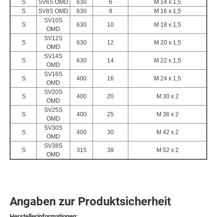
S
SV6S OMD
630
6
M 14 x 1,5
S
SV8S OMD
630
8
M 16 x 1,5
SV10S
S
630
10
M 18 x 1,5
OMD
SV12S
S
630
12
M 20 x 1,5
OMD
SV14S
S
630
14
M 22 x 1,5
OMD
SV16S
S
400
16
M 24 x 1,5
OMD
SV20S
S
400
20
M 30 x 2
OMD
SV25S
S
400
25
M 36 x 2
OMD
SV30S
S
400
30
M 42 x 2
OMD
SV38S
S
315
38
M 52 x 2
OMD
Angaben zur Produktsicherheit
Herstellerinformationen: