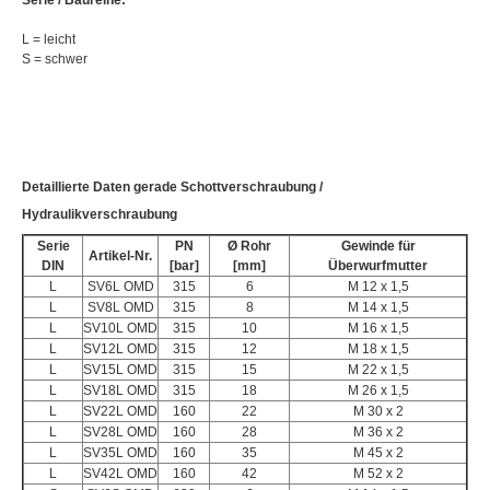
L = leicht
S = schwer
Detaillierte Daten gerade Schottverschraubung /
Hydraulikverschraubung
Serie
PN
Ø Rohr
Gewinde für
Artikel-Nr.
DIN
[bar]
[mm]
Überwurfmutter
L
SV6L OMD
315
6
M 12 x 1,5
L
SV8L OMD
315
8
M 14 x 1,5
L
SV10L OMD
315
10
M 16 x 1,5
L
SV12L OMD
315
12
M 18 x 1,5
L
SV15L OMD
315
15
M 22 x 1,5
L
SV18L OMD
315
18
M 26 x 1,5
L
SV22L OMD
160
22
M 30 x 2
L
SV28L OMD
160
28
M 36 x 2
L
SV35L OMD
160
35
M 45 x 2
L
SV42L OMD
160
42
M 52 x 2