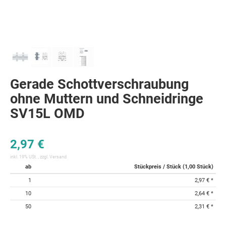
Gerade Schottverschraubung
ohne Muttern und Schneidringe
SV15L OMD
2,97 €
inkl. 19% USt. , zzgl.
Versand
ab
Stückpreis / Stück (1,00 Stück)
1
2,97 €
*
10
2,64 €
*
50
2,31 €
*