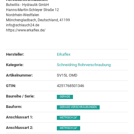
Butwillis - Hydraulik GmbH
Hanns-Martin-Schleyer Straße 12
Nordrhein-Westfalen
Mönchengladbach, Deutschland, 41199
info@schlauch24.de
https://www.erkaflex.de/
Hersteller:
Erkaflex
Kategorie:
Schneidring Rohrverschraubung
Artikelnummer:
SV15L OMD
GTIN:
4251768501346
Baureihe / Serie‍:
GERADE
Bauform‍:
GERADE VERSCHRAUBUNGEN
Anschlussart 1‍:
METRISCH 24°
Anschlussart 2‍:
METRISCH 24°