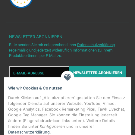
NEWSLETTER
ABONNIEREN
Bitte senden Sie mir entsprechend Ihrer
Datenschutzerklärung
regelmäßig und jederzeit widerruflich Informationen zu Ihrem
Produktsortiment per E-Mail zu.
E-
Mail-
NEWSLETTER
ABONNIEREN
Adresse
Wie wir Cookies & Co nutzen
Durch Klicken auf „Alle akzeptieren“ gestatten Sie den Einsatz
folgender Dienste auf unserer Website: YouTube, Vimeo,
Google Analytics, Facebook Remarketing Pixel, Tawk Livechat,
Google Tag Manager. Sie können die Einstellung jederzeit
WIDERRUFSBUTTON
ändern (Fingerabdruck-Icon links unten). Weitere Details
finden Sie unter
Konfigurieren
und in unserer
Datenschutzerklärung
.