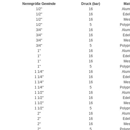
Nenngröße Gewinde
Druck (bar)
Mat
1/2"
16
Alum
1/2"
16
Edel
1/2"
16
Mes
1/2"
5
Polyp
3/4"
16
Alum
3/4"
16
Edel
3/4"
16
Mes
3/4"
5
Polyp
1"
16
Alum
1"
16
Edel
1"
16
Mes
1"
5
Polyp
1 1/4"
16
Alum
1 1/4"
16
Edel
1 1/4"
16
Mes
1 1/4"
5
Polyp
1 1/2"
16
Alum
1 1/2"
16
Edel
1 1/2"
16
Mes
1 1/2"
5
Polyp
2"
16
Alum
2"
16
Edel
2"
16
Mes
2"
5
Polyp