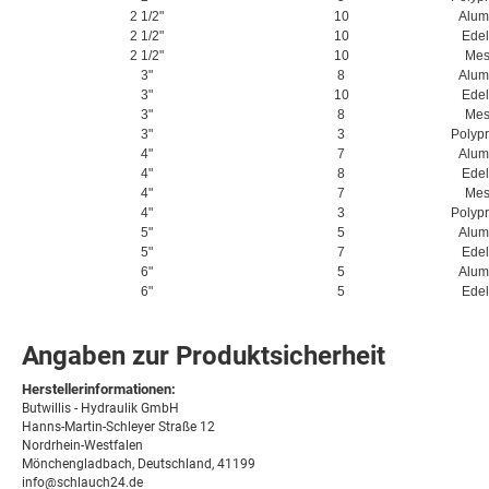
2 1/2"
10
Alum
2 1/2"
10
Edel
2 1/2"
10
Mes
3"
8
Alum
3"
10
Edel
3"
8
Mes
3"
3
Polyp
4"
7
Alum
4"
8
Edel
4"
7
Mes
4"
3
Polyp
5"
5
Alum
5"
7
Edel
6"
5
Alum
6"
5
Edel
Angaben zur Produktsicherheit
Herstellerinformationen:
Butwillis - Hydraulik GmbH
Hanns-Martin-Schleyer Straße 12
Nordrhein-Westfalen
Mönchengladbach, Deutschland, 41199
info@schlauch24.de