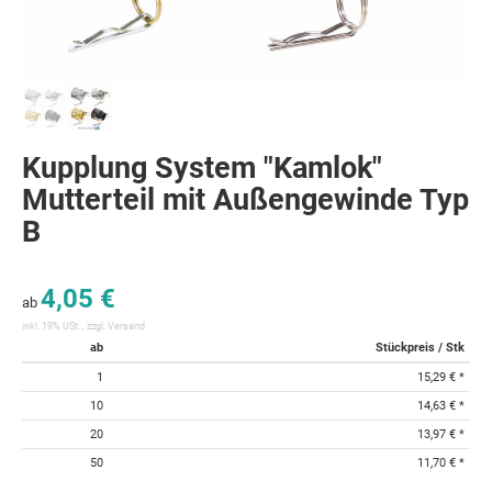
Kupplung System "Kamlok"
Mutterteil mit Außengewinde Typ
B
4,05 €
ab
inkl. 19% USt. , zzgl.
Versand
ab
Stückpreis / Stk
1
15,29 €
*
10
14,63 €
*
20
13,97 €
*
50
11,70 €
*