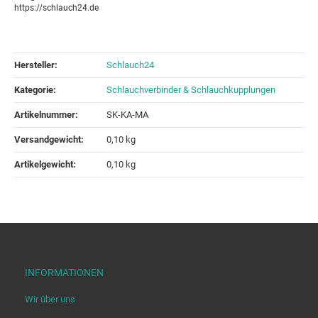
https://schlauch24.de
Hersteller:
Schlauch24
Kategorie:
Schlauchverbinder & Schlauchkupplungen
Artikelnummer:
SK-KA-MA
Versandgewicht‍:
0,10 kg
Artikelgewicht‍:
0,10
kg
INFORMATIONEN
Wir über uns