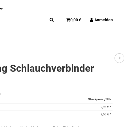
0,00 €
Anmelden
g Schlauchverbinder
d
Stückpreis / Stk
2,98 €
*
2,55 €
*