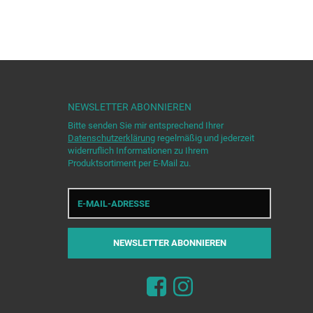
NEWSLETTER
ABONNIEREN
Bitte senden Sie mir entsprechend Ihrer
Datenschutzerklärung
regelmäßig und jederzeit
widerruflich Informationen zu Ihrem
Produktsortiment per E-Mail zu.
E-
Mail-
Adresse
NEWSLETTER
ABONNIEREN