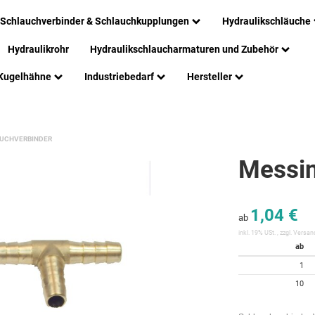
Schlauchverbinder & Schlauchkupplungen
Hydraulikschläuche
Hydraulikrohr
Hydraulikschlaucharmaturen und Zubehör
Kugelhähne
Industriebedarf
Hersteller
AUCHVERBINDER
Messin
1,04 €
ab
inkl. 19% USt. , zzgl.
Versan
ab
1
10