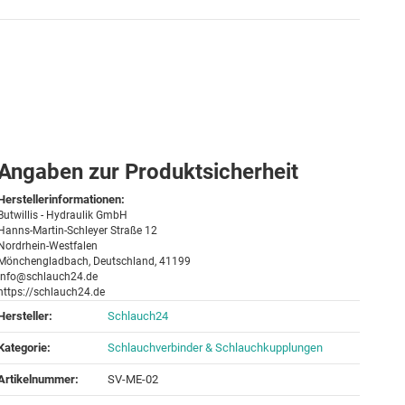
Angaben zur Produktsicherheit
Herstellerinformationen:
Butwillis - Hydraulik GmbH
Hanns-Martin-Schleyer Straße 12
Nordrhein-Westfalen
Mönchengladbach, Deutschland, 41199
info@schlauch24.de
https://schlauch24.de
Hersteller:
Schlauch24
Kategorie:
Schlauchverbinder & Schlauchkupplungen
Artikelnummer:
SV-ME-02