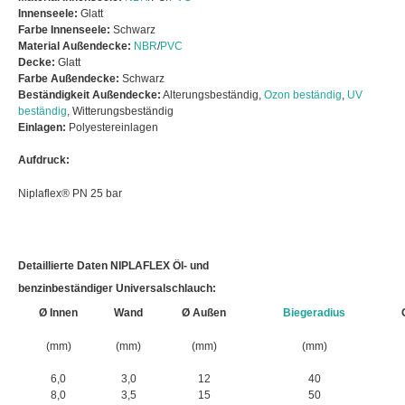
Innenseele:
Glatt
Farbe Innenseele:
Schwarz
Material Außendecke:
NBR
/
PVC
Decke:
Glatt
Farbe Außendecke:
Schwarz
Beständigkeit Außendecke:
Alterungsbeständig,
Ozon beständig
,
UV
beständig
, Witterungsbeständig
Einlagen:
Polyestereinlagen
Aufdruck:
Niplaflex® PN 25 bar
Detaillierte Daten NIPLAFLEX Öl- und
benzinbeständiger Universalschlauch:
Ø Innen
Wand
Ø Außen
Biegeradius
(mm)
(mm)
(mm)
(mm)
6,0
3,0
12
40
8,0
3,5
15
50