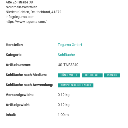
Alte Zollstraße 38
Nordrhein-Westfalen
Niederkrüchten, Deutschland, 41372
info@teguma.com
https://www.teguma.com/
Hersteller:
Teguma GmbH
Kategorie:
Schläuche
Artikelnummer:
US-TNF3240
Schläuche nach Medium‍:
DÜNGEMITTEL
DRUCKLUFT
WASSER
ÖL
Schläuche nach Anwendung‍:
KOMPRESSORSCHLAUCH
Versandgewicht‍:
0,12 kg
Artikelgewicht‍:
0,12
kg
Inhalt‍:
1,00 m