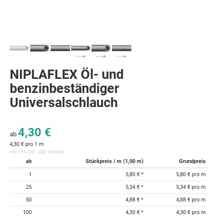
NIPLAFLEX Öl- und
benzinbeständiger
Universalschlauch
4,30 €
ab
4,30 € pro 1 m
inkl. 19% USt. , zzgl.
Versand
ab
Stückpreis / m (1,00 m)
Grundpreis
1
5,80 €
*
5,80 € pro m
25
5,34 €
*
5,34 € pro m
50
4,88 €
*
4,88 € pro m
100
4,30 €
*
4,30 € pro m