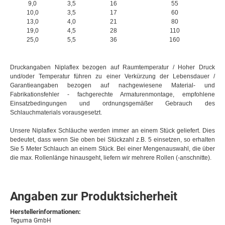
9,0
3,5
16
55
10,0
3,5
17
60
13,0
4,0
21
80
19,0
4,5
28
110
25,0
5,5
36
160
Druckangaben Niplaflex bezogen auf Raumtemperatur / Hoher Druck
und/oder Temperatur führen zu einer Verkürzung der Lebensdauer /
Garantieangaben bezogen auf nachgewiesene Material- und
Fabrikationsfehler - fachgerechte Armaturenmontage, empfohlene
Einsatzbedingungen und ordnungsgemäßer Gebrauch des
Schlauchmaterials vorausgesetzt.
Unsere Niplaflex Schläuche werden immer an einem Stück geliefert. Dies
bedeutet, dass wenn Sie oben bei Stückzahl z.B. 5 einsetzen, so erhalten
Sie 5 Meter Schlauch an einem Stück. Bei einer Mengenauswahl, die über
die max. Rollenlänge hinausgeht, liefern wir mehrere Rollen (-anschnitte).
Angaben zur Produktsicherheit
Herstellerinformationen:
Teguma GmbH