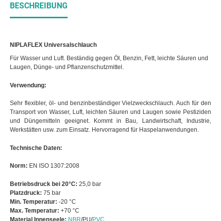
BESCHREIBUNG
NIPLAFLEX Universalschlauch
Für Wasser und Luft. Beständig gegen Öl, Benzin, Fett, leichte Säuren und
Laugen, Dünge- und Pflanzenschutzmittel.
Verwendung:
Sehr flexibler, öl- und benzinbeständiger Vielzweckschlauch. Auch für den
Transport von Wasser, Luft, leichten Säuren und Laugen sowie Pestiziden
und Düngemitteln geeignet. Kommt in Bau, Landwirtschaft, Industrie,
Werkstätten usw. zum Einsatz. Hervorragend für Haspelanwendungen.
Technische Daten:
Norm:
EN ISO 1307:2008
Betriebsdruck bei 20°C:
25,0 bar
Platzdruck:
75 bar
Min. Temperatur:
-20 °C
Max. Temperatur:
+70 °C
Material Innenseele:
NBR
/PU/
PVC