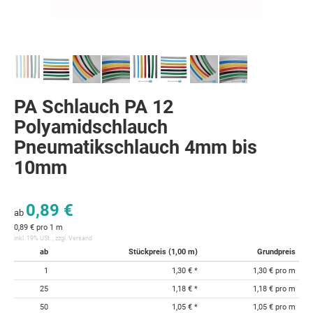
PA Schlauch PA 12
Polyamidschlauch
Pneumatikschlauch 4mm bis
10mm
0,89 €
ab
0,89 € pro 1 m
inkl. 19% USt. , zzgl.
Versand
ab
Stückpreis (1,00 m)
Grundpreis
1
1,30 €
*
1,30 € pro m
25
1,18 €
*
1,18 € pro m
50
1,05 €
*
1,05 € pro m