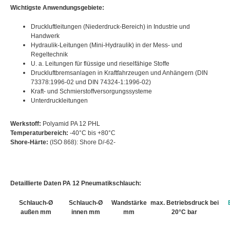
Wichtigste Anwendungsgebiete:
Druckluftleitungen (Niederdruck-Bereich) in Industrie und
Handwerk
Hydraulik-Leitungen (Mini-Hydraulik) in der Mess- und
Regeltechnik
U. a. Leitungen für flüssige und rieselfähige Stoffe
Druckluftbremsanlagen in Kraftfahrzeugen und Anhängern (DIN
73378:1996-02 und DIN 74324-1:1996-02)
Kraft- und Schmierstoffversorgungssysteme
Unterdruckleitungen
Werkstoff:
Polyamid PA 12 PHL
Temperaturbereich:
-40°C bis +80°C
Shore-Härte:
(ISO 868): Shore D/-62-
Detaillierte Daten PA 12 Pneumatikschlauch:
Schlauch-Ø
Schlauch-Ø
Wandstärke
max. Betriebsdruck bei
außen mm
innen mm
mm
20°C bar