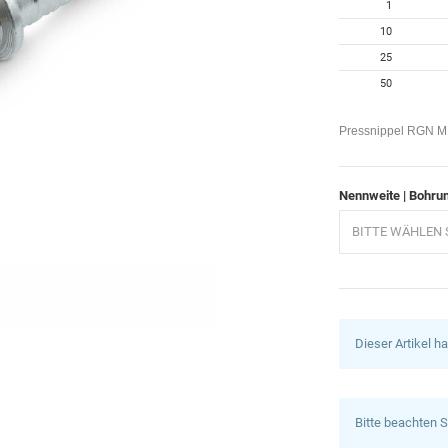
1
10
25
50
Pressnippel RGN MR
Nennweite | Bohru
BITTE WÄHLEN S
Dieser Artikel h
Bitte beachten S