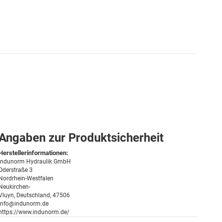
Angaben zur Produktsicherheit
Herstellerinformationen:
Indunorm Hydraulik GmbH
Oderstraße 3
Nordrhein-Westfalen
Neukirchen-
Vluyn, Deutschland, 47506
info@indunorm.de
https://www.indunorm.de/