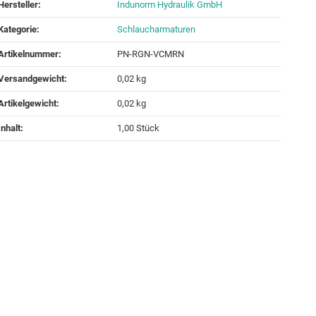
Hersteller:
Indunorm Hydraulik GmbH
Kategorie:
Schlaucharmaturen
Artikelnummer:
PN-RGN-VCMRN
Versandgewicht‍:
0,02 kg
Artikelgewicht‍:
0,02
kg
Inhalt‍:
1,00 Stück