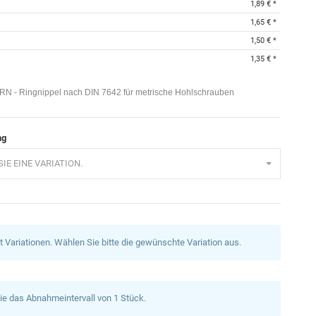
1,89 €
*
1,65 €
*
1,50 €
*
1,35 €
*
N - Ringnippel nach DIN 7642 für metrische Hohlschrauben
ng
IE EINE VARIATION.
at Variationen. Wählen Sie bitte die gewünschte Variation aus.
ie das Abnahmeintervall von 1 Stück.