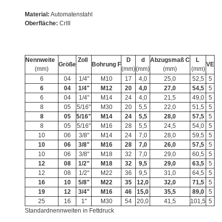
Material:
Automatenstahl
Oberfläche:
CrIII
Nennweite
Zoll
D
d
Abzugsmaß C
L
Größe
Bohrung F
VE
(mm)
(mm)
(mm)
(mm)
(mm)
6
04
1/4"
M10
17
4,0
25,0
52,5
5
6
04
1/4"
M12
20
4,0
27,0
54,5
5
6
04
1/4"
M14
24
4,0
21,5
49,0
5
8
05
5/16"
M30
20
5,5
22,0
51,5
5
8
05
5/16"
M14
24
5,5
28,0
57,5
5
8
05
5/16"
M16
28
5,5
24,5
54,0
5
10
06
3/8"
M14
24
7,0
28,0
59,5
5
10
06
3/8"
M16
28
7,0
26,0
57,5
5
10
06
3/8"
M18
32
7,0
29,0
60,5
5
12
08
1/2"
M18
32
9,5
29,0
63,5
5
12
08
1/2"
M22
36
9,5
31,0
64,5
5
16
10
5/8"
M22
35
12,0
32,0
71,5
5
19
12
3/4"
M16
46
15,0
35,5
89,0
5
25
16
1"
M30
54
20,0
41,5
101,5
5
Standardnennweiten in Fettdruck