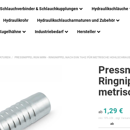
Schlauchverbinder & Schlauchkupplungen
Hydraulikschläuche
Hydraulikrohr
Hydraulikschlaucharmaturen und Zubehör
Kugelhähne
Industriebedarf
Hersteller
ATUREN
PRESSNIPPEL RGN MRN - RINGNIPPEL NACH DIN 7642 FÜR METRISCHE HOHLSCHRAU
Pressn
Ringni
metris
1,29 €
ab
inkl. 19% USt. , zzgl.
Versan
ab