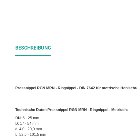
BESCHREIBUNG
Pressnippel RGN MRN -
Ringnippel - DIN 7642 für metrische Hohlsch
Technische Daten Pressnippel RGN MRN - Ringnippel - Metrisch:
DN: 6 - 25 mm
D: 17 - 54 mm
d: 4,0 - 20,0 mm
L: 52,5 - 101,5 mm