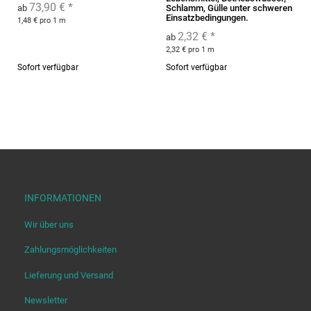
73,90 €
*
ab
Schlamm, Gülle unter schweren
Einsatzbedingungen.
1,48 € pro 1 m
2,32 €
*
ab
2,32 € pro 1 m
Sofort verfügbar
Sofort verfügbar
INFORMATIONEN
Wir über uns
Zahlungsmöglichkeiten
Lieferung und Versand
Newsletter