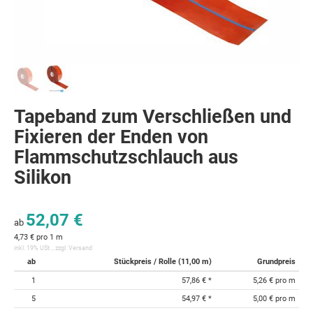
Tapeband zum Verschließen und
Fixieren der Enden von
Flammschutzschlauch aus
Silikon
52,07 €
ab
4,73 € pro 1 m
inkl. 19% USt. , zzgl.
Versand
ab
Stückpreis / Rolle (11,00 m)
Grundpreis
1
57,86 €
*
5,26 € pro m
5
54,97 €
*
5,00 € pro m