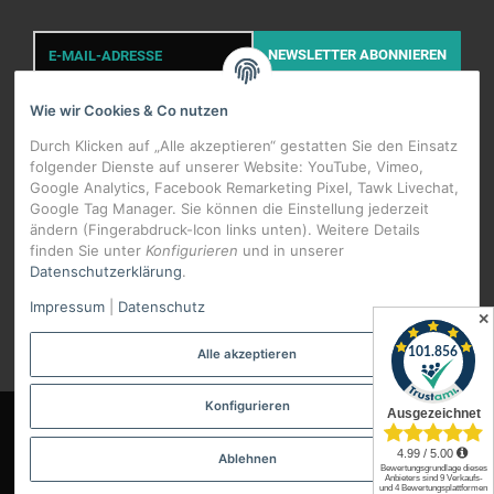
E-
Mail-
NEWSLETTER
ABONNIEREN
Adresse
Wie wir Cookies & Co nutzen
Durch Klicken auf „Alle akzeptieren“ gestatten Sie den Einsatz
folgender Dienste auf unserer Website: YouTube, Vimeo,
Google Analytics, Facebook Remarketing Pixel, Tawk Livechat,
Google Tag Manager. Sie können die Einstellung jederzeit
WIDERRUFSBUTTON
ändern (Fingerabdruck-Icon links unten). Weitere Details
finden Sie unter
Konfigurieren
und in unserer
Datenschutzerklärung
.
*
Alle Preise inkl. gesetzlicher USt., zzgl.
Versand
Impressum
|
Datenschutz
Datenschutz-Einstellungen
✕
Alle akzeptieren
Konfigurieren
© Erkaflex.de
Ablehnen