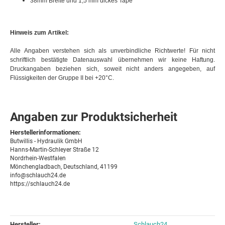
38mm Breite und 1,5 mm dickes Tape
Hinweis zum Artikel:
Alle Angaben verstehen sich als unverbindliche Richtwerte! Für nicht
schriftlich bestätigte Datenauswahl übernehmen wir keine Haftung.
Druckangaben beziehen sich, soweit nicht anders angegeben, auf
Flüssigkeiten der Gruppe II bei +20°C.
Angaben zur Produktsicherheit
Herstellerinformationen:
Butwillis - Hydraulik GmbH
Hanns-Martin-Schleyer Straße 12
Nordrhein-Westfalen
Mönchengladbach, Deutschland, 41199
info@schlauch24.de
https://schlauch24.de
Hersteller:
Schlauch24