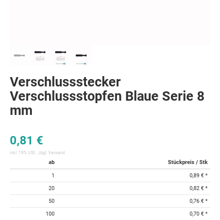
Verschlussstecker
Verschlussstopfen Blaue Serie 8
mm
0,81 €
inkl. 19% USt. , zzgl.
Versand
ab
Stückpreis / Stk
1
0,89 €
*
20
0,82 €
*
50
0,76 €
*
100
0,70 €
*