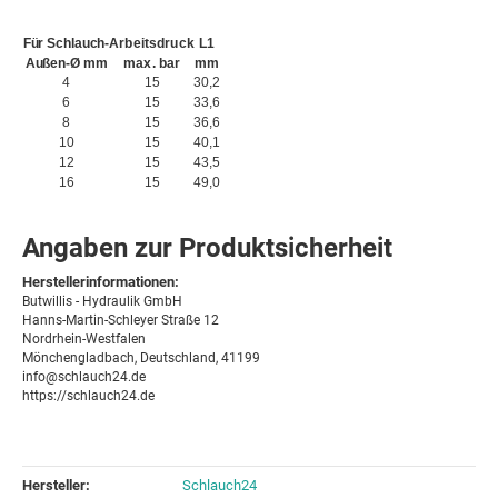
Für Schlauch-
Arbeitsdruck
L1
Außen-Ø mm
max. bar
mm
4
15
30,2
6
15
33,6
8
15
36,6
10
15
40,1
12
15
43,5
16
15
49,0
Angaben zur Produktsicherheit
Herstellerinformationen:
Butwillis - Hydraulik GmbH
Hanns-Martin-Schleyer Straße 12
Nordrhein-Westfalen
Mönchengladbach, Deutschland, 41199
info@schlauch24.de
https://schlauch24.de
Hersteller:
Schlauch24