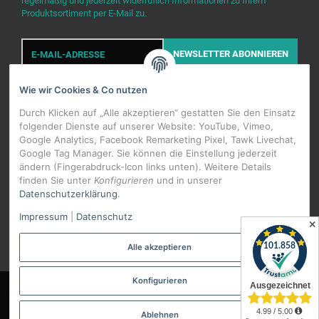
regelmäßig und jederzeit widerruflich Informationen zu Ihrem
Produktsortiment per E-Mail zu.
E-
Mail-
NEWSLETTER
ABONNIEREN
Adresse
Wie wir Cookies & Co nutzen
Durch Klicken auf „Alle akzeptieren“ gestatten Sie den Einsatz
folgender Dienste auf unserer Website: YouTube, Vimeo,
Google Analytics, Facebook Remarketing Pixel, Tawk Livechat,
Google Tag Manager. Sie können die Einstellung jederzeit
WIDERRUFSBUTTON
ändern (Fingerabdruck-Icon links unten). Weitere Details
finden Sie unter
Konfigurieren
und in unserer
Datenschutzerklärung
.
*
Alle Preise inkl. gesetzlicher USt., zzgl.
Versand
Impressum
|
Datenschutz
Datenschutz-Einstellungen
✕
Alle akzeptieren
Konfigurieren
© Erkaflex.de
Ablehnen