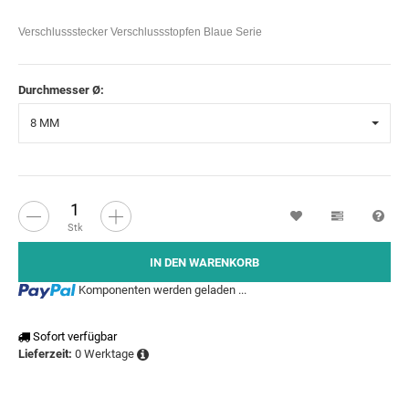
Verschlussstecker Verschlussstopfen Blaue Serie
Durchmesser Ø:
8 MM
Wunschzettel
Vergleichsl
Fra
Stk
IN DEN WARENKORB
Loading...
Komponenten werden geladen ...
Sofort verfügbar
0 Werktage
Lieferzeit: