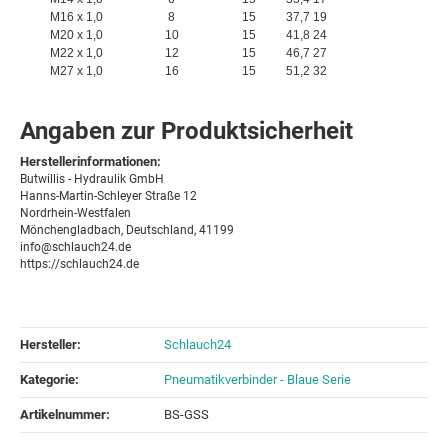
M16 x 1,0
8
15
37,7
19
M20 x 1,0
10
15
41,8
24
M22 x 1,0
12
15
46,7
27
M27 x 1,0
16
15
51,2
32
Angaben zur Produktsicherheit
Herstellerinformationen:
Butwillis - Hydraulik GmbH
Hanns-Martin-Schleyer Straße 12
Nordrhein-Westfalen
Mönchengladbach, Deutschland, 41199
info@schlauch24.de
https://schlauch24.de
Hersteller:
Schlauch24
Kategorie:
Pneumatikverbinder - Blaue Serie
Artikelnummer:
BS-GSS