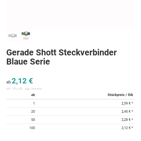
Gerade Shott Steckverbinder
Blaue Serie
2,12 €
ab
inkl. 19% USt. , zzgl.
Versand
ab
Stückpreis / Stk
1
2,59 €
*
20
2,45 €
*
50
2,28 €
*
100
2,12 €
*