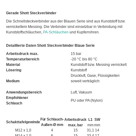
Gerade Shott Steckverbinder
Die Schnellsteckverbinder aus der Blauen Serie sind aus Kunststoff bzw.
vernickeltem Messing. Die Verbinder sind einsetzbar in Verbindung mit
Kunststoffschläuchen,
PA-Schläuchen
und Kupferrohren.
Detaillierte Daten Shott Steckverbinder Blaue Serie
Arbeitsdruck max.
15 bar
Temperaturbereich
-20 °C bis 80 °C
Material
Kunststoff bzw. Messing vernickelt
Lösering
Kunststoff
Druckluft, Gase, Flüssigkeiten
Medium
soweit verträglich
Anwendungsbereich
Luft, Vakuum
Empfohlener
PU oder PA (Nylon)
Schlauch
Für Schlauch-
Arbeitsdruck
L1
SW
Schakttafelgewinde
Außen-Ø mm
max. bar
mm
mm
M12 x 1,0
4
15
31,1
14
M14 x 1,0
6
15
33,4
17