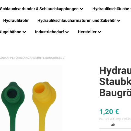
Schlauchverbinder & Schlauchkupplungen
Hydraulikschläuche
Hydraulikrohr
Hydraulikschlaucharmaturen und Zubehör
Kugelhähne
Industriebedarf
Hersteller
AUBKAPPE FÜR STANDARDMUFFE BAUGRÖSSE 3
Hydrau
Staubk
Baugrö
1,20 €
inkl. 19% USt. , zzgl.
Versan
ab