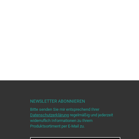
NEWSLETTER
ABONNIEREN
Bitte senden Sie mir entsprechend Ihrer
Datenschutzerklärung
regelmäßig und jederzeit
widerruflich Informationen zu Ihrem
Produktsortiment per E-Mail zu.
E-