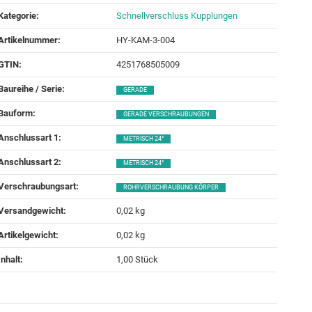
Kategorie:
Schnellverschluss Kupplungen
Artikelnummer:
HY-KAM-3-004
GTIN:
4251768505009
Baureihe / Serie‍:
GERADE
Bauform‍:
GERADE VERSCHRAUBUNGEN
Anschlussart 1‍:
METRISCH 24°
Anschlussart 2‍:
METRISCH 24°
Verschraubungsart‍:
ROHRVERSCHRAUBUNG KÖRPER
Versandgewicht‍:
0,02 kg
Artikelgewicht‍:
0,02
kg
Inhalt‍:
1,00 Stück