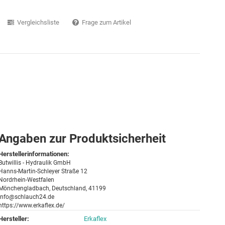
Vergleichsliste
Frage zum Artikel
Angaben zur Produktsicherheit
Herstellerinformationen:
Butwillis - Hydraulik GmbH
Hanns-Martin-Schleyer Straße 12
Nordrhein-Westfalen
Mönchengladbach, Deutschland, 41199
info@schlauch24.de
https://www.erkaflex.de/
Hersteller:
Erkaflex