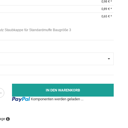
0,98 €
*
0,89 €
*
0,65 €
*
utz Staubkappe für Standardmuffe Baugröße 3
IN DEN WARENKORB
Loading...
Komponenten werden geladen ...
tage