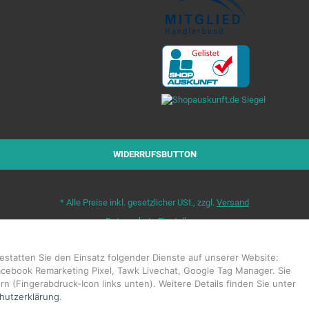
WIDERRUFSBUTTON
*
Alle Preise inkl. gesetzlicher USt., zzgl.
Versand
Datenschutz-Einstellungen
gestatten Sie den Einsatz folgender Dienste auf unserer Website:
acebook Remarketing Pixel, Tawk Livechat, Google Tag Manager. Sie
rn (Fingerabdruck-Icon links unten). Weitere Details finden Sie unter
© Erkaflex.de
hutzerklärung
.