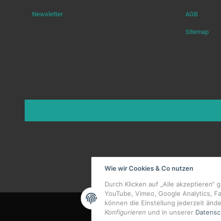
Newsletter
AGB
Sitemap
Wie wir Cookies & Co nutzen
Durch Klicken auf „Alle akzeptieren“ 
YouTube, Vimeo, Google Analytics, F
können die Einstellung jederzeit ände
Konfigurieren
und in unserer
Datensc