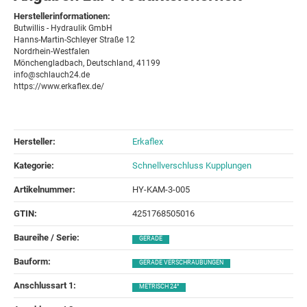
Herstellerinformationen:
Butwillis - Hydraulik GmbH
Hanns-Martin-Schleyer Straße 12
Nordrhein-Westfalen
Mönchengladbach, Deutschland, 41199
info@schlauch24.de
https://www.erkaflex.de/
Hersteller:
Erkaflex
Kategorie:
Schnellverschluss Kupplungen
Artikelnummer:
HY-KAM-3-005
GTIN:
4251768505016
Baureihe / Serie‍:
GERADE
Bauform‍:
GERADE VERSCHRAUBUNGEN
Anschlussart 1‍:
METRISCH 24°