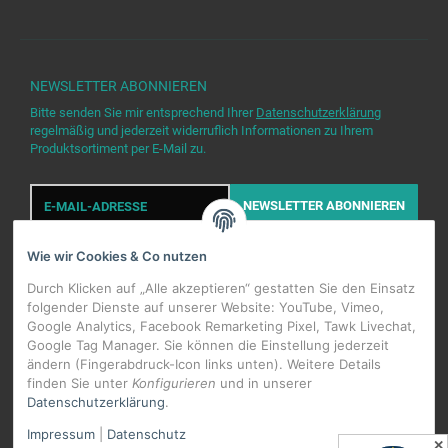
NEWSLETTER
ABONNIEREN
Bitte senden Sie mir entsprechend Ihrer
Datenschutzerklärung
regelmäßig und jederzeit widerruflich Informationen zu Ihrem
Produktsortiment per E-Mail zu.
E-
Mail-
NEWSLETTER
ABONNIEREN
Adresse
Wie wir Cookies & Co nutzen
Durch Klicken auf „Alle akzeptieren“ gestatten Sie den Einsatz
folgender Dienste auf unserer Website: YouTube, Vimeo,
Google Analytics, Facebook Remarketing Pixel, Tawk Livechat,
Google Tag Manager. Sie können die Einstellung jederzeit
WIDERRUFSBUTTON
ändern (Fingerabdruck-Icon links unten). Weitere Details
finden Sie unter
Konfigurieren
und in unserer
Datenschutzerklärung
.
*
Alle Preise inkl. gesetzlicher USt., zzgl.
Versand
Impressum
|
Datenschutz
Datenschutz-Einstellungen
✕