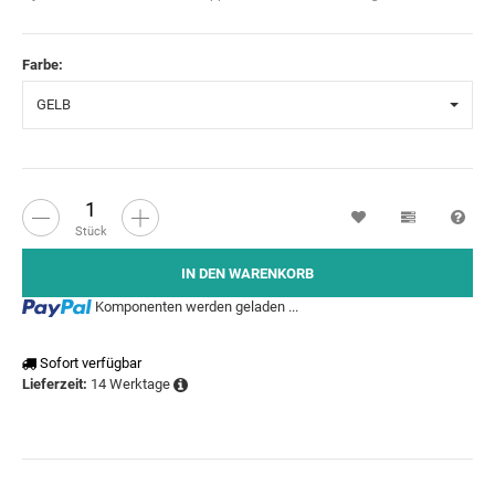
Farbe:
GELB
Wunschzettel
Vergleichsl
Fra
Stück
IN DEN WARENKORB
Loading...
Komponenten werden geladen ...
Sofort verfügbar
14 Werktage
Lieferzeit: