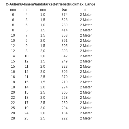
Ø-Außen
Ø-Innen
Wandstärke
Betriebsdruck
max. Länge
mm
mm
mm
bar
m
6
4
1,0
374
2 Meter
6
3
1,5
528
2 Meter
8
6
1,0
289
2 Meter
8
5
1,5
414
2 Meter
10
7
1,5
358
2 Meter
10
6
2,0
391
2 Meter
12
9
1,5
305
2 Meter
12
8
2,0
393
2 Meter
14
10
2,0
342
2 Meter
15
12
1,5
249
2 Meter
15
11
2,0
323
2 Meter
16
12
2,0
305
2 Meter
16
11
2,5
370
2 Meter
18
15
1,5
210
2 Meter
18
14
2,0
274
2 Meter
20
15
2,5
305
2 Meter
22
18
2,0
228
2 Meter
22
17
2,5
280
2 Meter
25
19
3,0
294
2 Meter
28
24
2,0
184
2 Meter
28
23
2,5
222
2 Meter