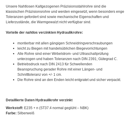
Unsere Nahtlosen Kaltgezogenen Präzisionsstahlrohre sind die
klassischen Präzisionsrohre und werden eingesetzt, wenn besonders enge
Toleranzen gefordert sind sowie mechanische Eigenschaften und
Lieferzustände, die Warmgewalzt nicht verfügbar sind.
Vorteile der nahtlos verzinkten Hydraulikrohre:
montierbar mit allen gängigen Schneidringverschraubungen
leicht zu Biegen mit handelsüblichen Biegevorrichtungen
Alle Rohre sind einer Wirbelstrom- und Ultraschallprüfung
unterzogen und haben Toleranzen nach DIN 2391; Gütegrad C.
Betriebsdruck nach DIN 2413 für Schwellenden
Beanspruchung gerader Rohre mit einer Längen- und
Schnitttoleranz von +/- 1 cm.
Die Rohre sind an den Enden leicht entgratet und sicher verpackt.
Detaillierte Daten Hydraulikrohr verzinkt
Werkstoff:
E235 + n (ST37.4 normal geglüht – NBK)
Farbe:
Silberweiß