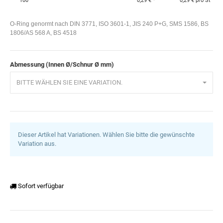
100
0,29 €
*
0,29 € pro St
O-Ring genormt nach DIN 3771, ISO 3601-1, JIS 240 P+G, SMS 1586, BS
1806/AS 568 A, BS 4518
Abmessung (Innen Ø/Schnur Ø mm)
BITTE WÄHLEN SIE EINE VARIATION.
Dieser Artikel hat Variationen. Wählen Sie bitte die gewünschte
Variation aus.
Sofort verfügbar