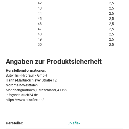
42
2,5
43
2,5
44
2,5
45
2,5
46
2,5
47
2,5
48
2,5
49
2,5
50
2,5
Angaben zur Produktsicherheit
Herstellerinformationen:
Butwillis - Hydraulik GmbH
Hanns-Martin-Schleyer Straße 12
Nordrhein-Westfalen
Mönchengladbach, Deutschland, 41199
info@schlauch24.de
https://www.erkaflex.de/
Hersteller:
Erkaflex