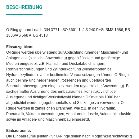
BESCHREIBUNG
O-Ring genormt nach DIN 3771, ISO 3601-1, JIS 240 P+G, SMS 1586, BS
1806/AS 568 A, BS 4518
Einsatzgebiete:
O-Ringe werden überwiegend zur Abdichtung ruhender Maschinen- und
Anlagenteile (statische Anwendung) gegen flüssige und gasförmige
Medien eingesetzt, z.B. Flansch- und Deckelabdichtungen,
Rohrverschraubungen und Zylinderkopf und Zylinderboden bei
Hydraulikzylindern. Unter bestimmten Voraussetzungen können O-Ringe
auch bei hin- und hergehenden, rotierenden und überlagerten
Schraubenbewegungen eingesetzt werden (dynamische Anwendung). Bei
sachgemäßer Ausführung des Einbauraumes, konstruktiv richtiger
Auslegung und richtiger Werkstoffwahl können Drücke bis 1000 bar
abgedichtet werden, gegebenenfalls sind Stützringe zu verwenden. O-
Ringe werden in zahlreichen Branchen, wie z.B. in der Hydraulik,
Pneumatik, Vakuumanwendungen, Armaturenindustrie, Automobilindustrie
sowie im Anlagen- und Maschinenbau eingesetzt.
Einbauräume:
Die Einbauräume (Nuten) für O-Ringe sollen nach Möglichkeit rechtwinklig