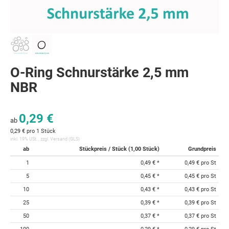
O-Ring Schnurstärke 2,5 mm
NBR
0,29 €
ab
0,29 € pro 1 Stück
inkl. 19% USt. , zzgl.
Versand
(GLS)
ab
Stückpreis / Stück (1,00 Stück)
Grundpreis
1
0,49 €
*
0,49 € pro St
5
0,45 €
*
0,45 € pro St
10
0,43 €
*
0,43 € pro St
25
0,39 €
*
0,39 € pro St
50
0,37 €
*
0,37 € pro St