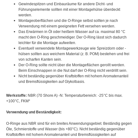
Gewindespitzen und Einbauräume für andere Dicht- und
Führungselemente sollten mit einer Montagehülse überdeckt
werden.
Montageoberflächen und die O-Ringe selbst sollten je nach
Verwendung mit einem geeigneten Fett versehen werden.
Das Erwärmen in Öl oder heißem Wasser auf ca. maximal 80 °C
macht den O-Ring geschmeidiger. Der O-Ring lässt sich dadurch
leichter für die Montage aufweiten.
Eventuell verwendete Montagewerkzeuge wie Spreizdorn oder -
hülsen sollten aus weichem Material (z. B. POM) bestehen und frei
von scharfen Kanten sein.
Der O-Ring sollte nicht über die Montageflächen gerollt werden.
Beim Einschnappen in die Nut darf der O-Ring nicht verdrillt sein.
Nicht beständig gegenüber Kraftstoffen mit hohem Aromatenanteil
und Bremsflüssigkeiten auf Glykolbasis.
Werkstoffe:
NBR (70 Shore A) -N: Temperaturbereich: -25°C bis max.
+100°C, FKM*
Verwendung und Beständigkeit:
O-Ringe aus NBR sind für ein breites Anwendungsgebiet. Beständig gegen
Öle, Schmierstoffe und Wasser (bis +80°C). Nicht beständig gegenüber
Kraftstoffen mit hohem Aromatenanteil und Bremsflüssigkeiten auf