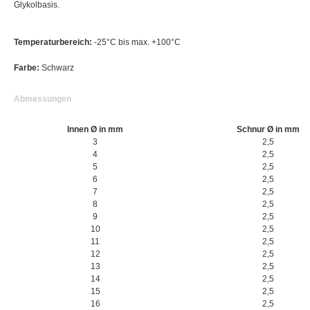
Glykolbasis.
Temperaturbereich:
-25°C bis max. +100°C
Farbe:
Schwarz
Abmessungen
Innen Ø in mm
Schnur Ø in mm
3
2,5
4
2,5
5
2,5
6
2,5
7
2,5
8
2,5
9
2,5
10
2,5
11
2,5
12
2,5
13
2,5
14
2,5
15
2,5
16
2,5