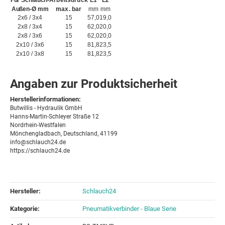
Für Schlauch-
Arbeitsdruck
L1
L2
Außen-Ø mm
max. bar
mm
mm
2x6 / 3x4
15
57,0
19,0
2x8 / 3x4
15
62,0
20,0
2x8 / 3x6
15
62,0
20,0
2x10 / 3x6
15
81,8
23,5
2x10 / 3x8
15
81,8
23,5
Angaben zur Produktsicherheit
Herstellerinformationen:
Butwillis - Hydraulik GmbH
Hanns-Martin-Schleyer Straße 12
Nordrhein-Westfalen
Mönchengladbach, Deutschland, 41199
info@schlauch24.de
https://schlauch24.de
Hersteller:
Schlauch24
Kategorie:
Pneumatikverbinder - Blaue Serie