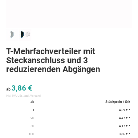
T-Mehrfachverteiler mit
Steckanschluss und 3
reduzierenden Abgängen
3,86 €
ab
inkl. 19% USt. , zzgl.
Versand
ab
Stückpreis / Stk
1
4,69 €
*
20
4,47 €
*
50
4,17 €
*
100
3,86 €
*