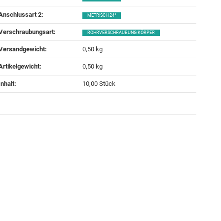
Anschlussart 2‍:
METRISCH 24°
Verschraubungsart‍:
ROHRVERSCHRAUBUNG KÖRPER
Versandgewicht‍:
0,50 kg
Artikelgewicht‍:
0,50
kg
Inhalt‍:
10,00 Stück