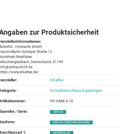
Angaben zur Produktsicherheit
Herstellerinformationen:
Butwillis - Hydraulik GmbH
Hanns-Martin-Schleyer Straße 12
Nordrhein-Westfalen
Mönchengladbach, Deutschland, 41199
info@schlauch24.de
https://www.erkaflex.de/
Hersteller:
Erkaflex
Kategorie:
Schnellverschluss Kupplungen
Artikelnummer:
HY-KAM-3-10
Baureihe / Serie‍:
GERADE
Bauform‍:
GERADE VERSCHRAUBUNGEN
Anschlussart 1‍:
METRISCH 24°