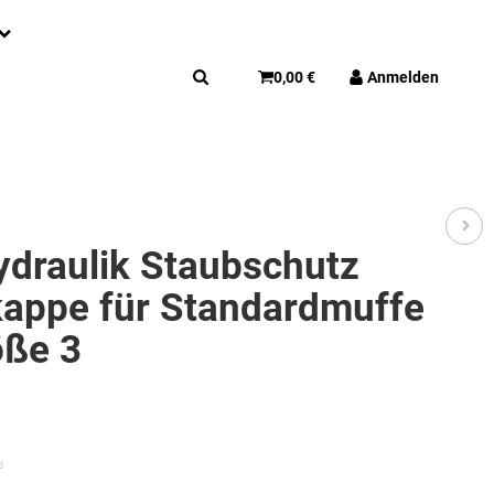
0,00 €
Anmelden
ydraulik Staubschutz
appe für Standardmuffe
öße 3
d