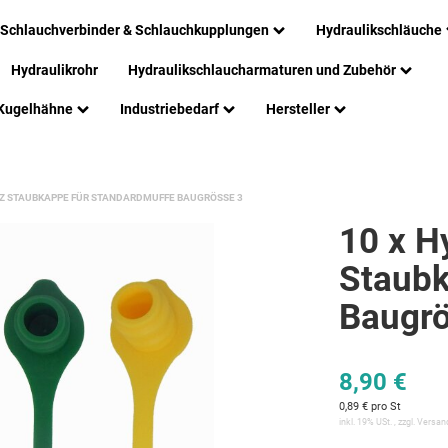
Schlauchverbinder & Schlauchkupplungen
Hydraulikschläuche
Hydraulikrohr
Hydraulikschlaucharmaturen und Zubehör
Kugelhähne
Industriebedarf
Hersteller
Z STAUBKAPPE FÜR STANDARDMUFFE BAUGRÖSSE 3
10 x H
Staubk
Baugr
8,90 €
0,89 € pro St
inkl. 19% USt. , zzgl.
Versan