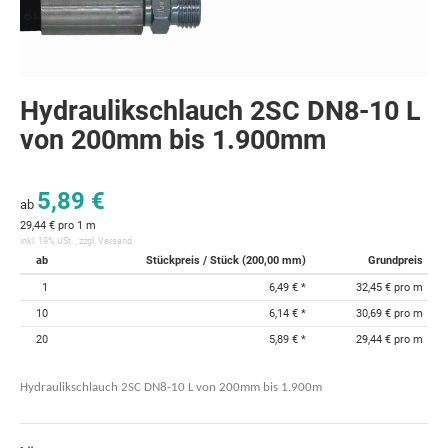
Hydraulikschlauch 2SC DN8-10 L
von 200mm bis 1.900mm
5,89 €
ab
29,44 € pro 1 m
inkl. 19% USt. , zzgl.
Versand
ab
Stückpreis / Stück (200,00 mm)
Grundpreis
1
6,49 €
*
32,45 € pro m
10
6,14 €
*
30,69 € pro m
20
5,89 €
*
29,44 € pro m
Hydraulikschlauch 2SC DN8-10 L von 200mm bis 1.900m