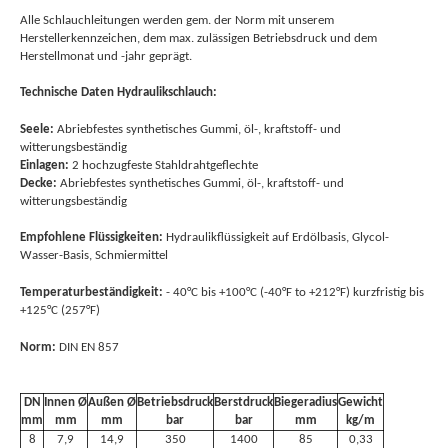
Alle Schlauchleitungen werden gem. der Norm mit unserem
Herstellerkennzeichen, dem max. zulässigen Betriebsdruck und dem
Herstellmonat und -jahr geprägt.
Technische Daten Hydraulikschlauch:
Seele:
Abriebfestes synthetisches Gummi, öl-, kraftstoff- und
witterungsbeständig
Einlagen:
2 hochzugfeste Stahldrahtgeflechte
Decke:
Abriebfestes synthetisches Gummi, öl-, kraftstoff- und
witterungsbeständig
Empfohlene Flüssigkeiten:
Hydraulikflüssigkeit auf Erdölbasis, Glycol-
Wasser-Basis, Schmiermittel
Temperaturbeständigkeit:
- 40°C bis +100°C (-40°F to +212°F) kurzfristig bis
+125°C (257°F)
Norm:
DIN EN 857
DN
Innen Ø
Außen Ø
Betriebsdruck
Berstdruck
Biegeradius
Gewicht
mm
mm
mm
bar
bar
mm
kg/m
8
7,9
14,9
350
1400
85
0,33