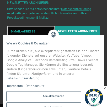
NEWSLETTER
ABONNIEREN
Bitte senden Sie mir entsprechend Ihrer
Datenschutzerklärung
regelmäßig und jederzeit widerruflich Informationen zu Ihrem
Produktsortiment per E-Mail zu.
E-
Mail-
NEWSLETTER
ABONNIEREN
Adresse
Wie wir Cookies & Co nutzen
Durch Klicken auf „Alle akzeptieren“ gestatten Sie den Einsatz
folgender Dienste auf unserer Website: YouTube, Vimeo,
Google Analytics, Facebook Remarketing Pixel, Tawk Livechat,
Google Tag Manager. Sie können die Einstellung jederzeit
WIDERRUFSBUTTON
ändern (Fingerabdruck-Icon links unten). Weitere Details
finden Sie unter
Konfigurieren
und in unserer
Datenschutzerklärung
.
*
Alle Preise inkl. gesetzlicher USt., zzgl.
Versand
Impressum
|
Datenschutz
Datenschutz-Einstellungen
✕
Alle akzeptieren