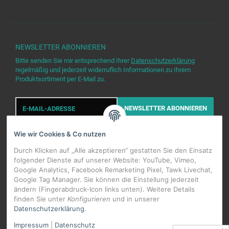
NEWSLETTER
ABONNIEREN
Bitte senden Sie mir entsprechend Ihrer
Datenschutzerklärung
regelmäßig und jederzeit widerruflich Informationen zu Ihrem
Produktsortiment per E-Mail zu.
E-
Mail-
NEWSLETTER
ABONNIEREN
Adresse
Wie wir Cookies & Co nutzen
Durch Klicken auf „Alle akzeptieren“ gestatten Sie den Einsatz
folgender Dienste auf unserer Website: YouTube, Vimeo,
Google Analytics, Facebook Remarketing Pixel, Tawk Livechat,
Google Tag Manager. Sie können die Einstellung jederzeit
WIDERRUFSBUTTON
ändern (Fingerabdruck-Icon links unten). Weitere Details
finden Sie unter
Konfigurieren
und in unserer
Datenschutzerklärung
.
*
Alle Preise inkl. gesetzlicher USt., zzgl.
Versand
Impressum
|
Datenschutz
Datenschutz-Einstellungen