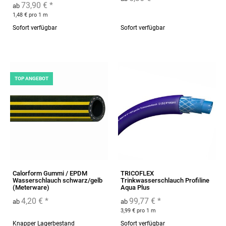
73,90 €
*
ab
1,48 € pro 1 m
Sofort verfügbar
Sofort verfügbar
TOP ANGEBOT
Calorform Gummi / EPDM
TRICOFLEX
Wasserschlauch schwarz/gelb
Trinkwasserschlauch Profiline
(Meterware)
Aqua Plus
4,20 €
*
99,77 €
*
ab
ab
3,99 € pro 1 m
Knapper Lagerbestand
Sofort verfügbar