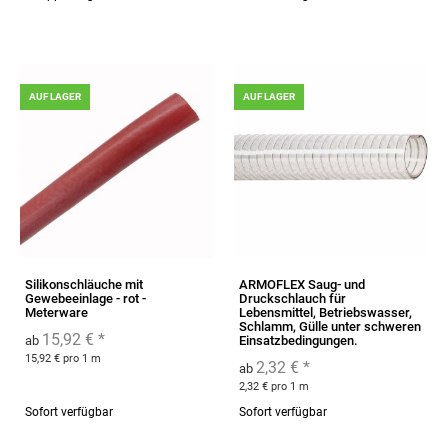
AUF LAGER
AUF LAGER
Silikonschläuche mit
ARMOFLEX Saug- und
Gewebeeinlage - rot -
Druckschlauch für
Meterware
Lebensmittel, Betriebswasser,
Schlamm, Gülle unter schweren
15,92 €
*
ab
Einsatzbedingungen.
15,92 € pro 1 m
2,32 €
*
ab
2,32 € pro 1 m
Sofort verfügbar
Sofort verfügbar